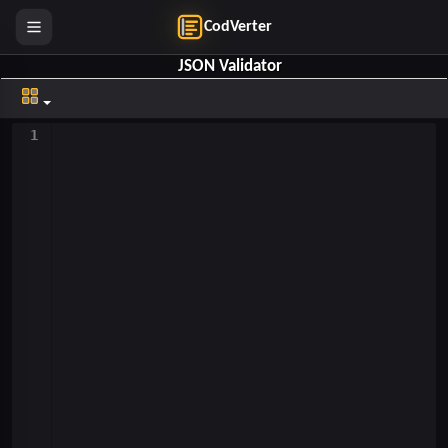
CodVerter
JSON Validator
1
Prettify JSON
Minify JSON
Clear Top
Clear Bottom
Help